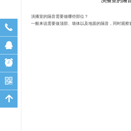
演播室的隔
演播室的隔音需要做哪些部位？
一般来说需要做顶部、墙体以及地面的隔音，同时观察
끅
뀩
뀥
낃
녕