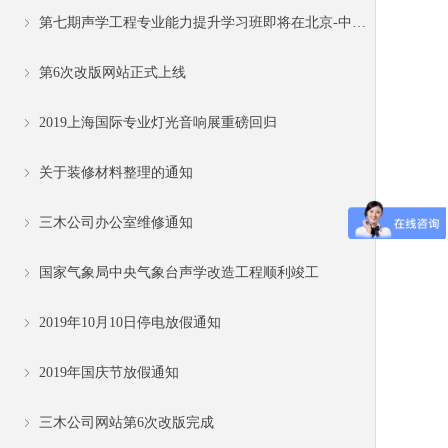
第七期声学工程专业能力提升学习班即将在北京-中国劳动关系学院培训中心11月15日至19日召开
ꁇ
第6次改版网站正式上线
ꁇ
2019上海国际专业灯光音响展重磅回归
ꁇ
关于装修材料整理的通知
ꁇ
三木公司办公室维修通知
ꁇ
国家气象局中央气象台声学改造工程顺利竣工
ꁇ
2019年10月10日停电放假通知
ꁇ
2019年国庆节放假通知
ꁇ
三木公司网站第6次改版完成
ꁇ